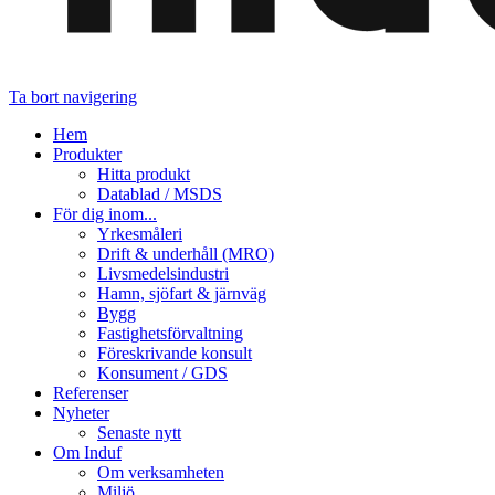
Ta bort navigering
Hem
Produkter
Hitta produkt
Datablad / MSDS
För dig inom...
Yrkesmåleri
Drift & underhåll (MRO)
Livsmedelsindustri
Hamn, sjöfart & järnväg
Bygg
Fastighetsförvaltning
Föreskrivande konsult
Konsument / GDS
Referenser
Nyheter
Senaste nytt
Om Induf
Om verksamheten
Miljö