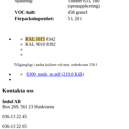
Spädning:
Thinner 633, 160
(sprutapplicering)
VOC-halt:
458 gram/l
Förpackningsenhet:
5 l, 20 l
RAL 1015
8342
RAL 9010
8392
... 8392
.
... 8392
Tillgängligt i andra kulörer vid min. orderkvant 150 l.
8300_msds_se.pdf
(219.0 KiB)
Kontakta oss
Induf AB
Box 269, 561 23 Huskvarna
036-13 22 45
036-13 22 65