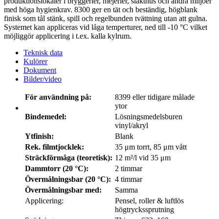
produktionslokaler i bryggerier, mejerier, slakthus och andra miljöer
med höga hygienkrav. 8300 ger en tät och beständig, högblank
finisk som tål stänk, spill och regelbunden tvättning utan att gulna.
Systemet kan appliceras vid låga temperturer, ned till -10 °C vilket
möjliggör applicering i t.ex. kalla kylrum.
Teknisk data
Kulörer
Dokument
Bilder/video
För användning på:
8399 eller tidigare målade
ytor
Bindemedel:
Lösningsmedelsburen
vinyl/akryl
Ytfinish:
Blank
Rek. filmtjocklek:
35 μm torrt, 85 μm vått
Sträckförmåga (teoretisk):
12 m²/l vid 35 μm
Dammtorr (20 °C):
2 timmar
Övermålningsbar (20 °C):
4 timmar
Övermålningsbar med:
Samma
Applicering:
Pensel, roller & luftlös
högtryckssprutning